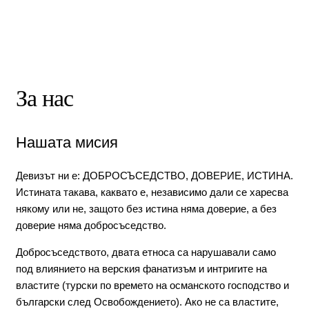
За нас
Нашата мисия
Девизът ни е: ДОБРОСЪСЕДСТВО, ДОВЕРИЕ, ИСТИНА.
Истината такава, каквато е, независимо дали се харесва
някому или не, защото без истина няма доверие, а без
доверие няма добросъседство.
Добросъседството, двата етноса са нарушавали само
под влиянието на верския фанатизъм и интригите на
властите (турски по времето на османското господство и
български след Освобождението). Ако не са властите,