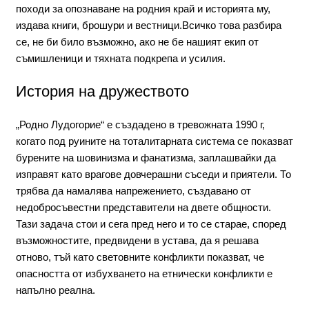
походи за опознаване на родния край и историята му,
издава книги, брошури и вестници.Всичко това разбира
се, не би било възможно, ако не бе нашият екип от
съмишленици и тяхната подкрепа и усилия.
История на дружеството
„Родно Лудогорие“ е създадено в тревожната 1990 г,
когато под руините на тоталитарната система се показват
бурените на шовинизма и фанатизма, заплашвайки да
изправят като врагове довчерашни съседи и приятели. То
трябва да намалява напрежението, създавано от
недобросъвестни представители на двете общности.
Тази задача стои и сега пред него и то се старае, според
възможностите, предвидени в устава, да я решава
отново, тъй като световните конфликти показват, че
опасността от избухването на етнически конфликти е
напълно реална.