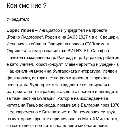
Кои сме ние ?
Учредител:
Борис Илиев
– Инициатор и учредител на проекта
„Родно Лудогорие“. Роден е на 24.03.1927 г. в с. Свещари,
Исперихска община. Завършва право в СУ ‘Климент
Охридски“ и театрознание във ВИТИЗ „КР. Сарафов“.
Почетен гражданин на гр. Разград и гр. Тутракан, работил
е като учител, юристконсулт, главен арбитър и уредник в
Националния музей на българската литература. Изявен
фолклорист, историк, етнограф и краевед. Наричан е
певецът на Лудогорието за трудовете си, свързани с
историята на този район, а също и с песните и легендите
за тази част на България. Автор е на изследване за
четата на Таньо войвода, преминал в България през 1876
г. едновременно с Ботевата чета. За неуморния си труд
на културния фронт е оприличаван на Матей Миткалото,
за което ние – неговите наследници му благодарим.