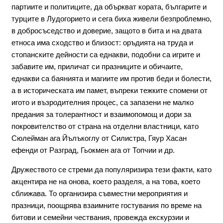
партиите и политиците, да объркват кората, българите и
турците в Лудогорието и сега биха живели безпроблемно,
в добросъседство и доверие, защото в бита и на двата
етноса има сходство и близост: оръдията на труда и
стопанските дейности са еднакви, подобни са игрите и
забавите им, приличат си празниците и обичаите,
еднакви са баянията и магиите им против беди и болести,
а в историческата им памет, въпреки тежките спомени от
игото и възродителния процес, са запазени не малко
предания за толерантност и взаимопомощ и дори за
покровителство от страна на отделни властници, като
Сюлейман ага Йълъкоглу от Силистра, Гяур Хасан
ефенди от Разград, Гьокмен ага от Топчии и др.
Дружеството се стреми да популяризира тези факти, като
акцентира не на онова, което разделя, а на това, което
сближава. То организира съвместни мероприятия и
празници, поощрява взаимните гостувания по време на
битови и семейни чествания, провежда екскурзии и