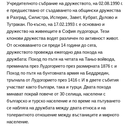
Учредителното събрание на дружеството, на 02.08.1990 г.
е предшествано от създаването на общински дружества
в Разград, Силистра, Исперих, Завет, Кубрат, Дулово и
Тутракан. По-късно, на 17.02.1993 г. е основано и
дружество на живеещите в София лудогорци. Тези
клонови дружества водят различен по активност живот.
От основаването си преди 14 години до сега,
дружеството провежда ежегодно два похода на
дружбата: Поход по пътя на четата на Таньо войвода,
преминала през Лудогорието през размирната 1876 г. и
Поход по пътя на бунтовната армия на Беддредин,
тръгнала от Лудогорието през 1416 г. И в двете събития
участват както българи, така и турци. Двата похода
минават покрай повече от 30 селища, населени с
българско и турско население и по време на пътуването
се набляга на дружбата между двата етноса и на
толерантното отношение между въстаниците и мирното
население.