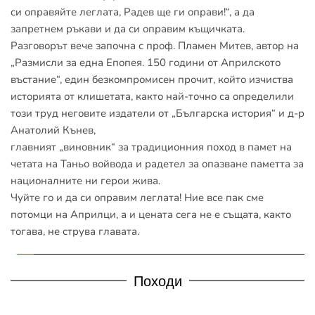
си оправяйте леглата, Радев ще ги оправи!“, а да 
запретнем ръкави и да си оправим къщичката.
Разговорът вече започна с проф. Пламен Митев, автор на 
„Размисли за една Епопея. 150 години от Априлското 
въстание“, един безкомпромисен прочит, който изчиства 
историята от клишетата, както най-точно са определили 
този труд неговите издатели от „Българска история“ и д-р 
Анатолий Кънев,
главният „виновник“ за традиционния поход в памет на 
четата на Таньо войвода и радетел за опазване паметта за 
националните ни герои жива.
Чуйте го и да си оправим леглата! Ние все пак сме 
потомци на Априлци, а и цената сега не е същата, както 
тогава, не струва главата.
Походи