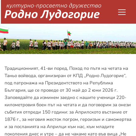
Традиционният, 41-ви поред, Поход по пътя на четата на 
Таньо войвода, организиран от КПД „Родно Лудогорие“, 
под патронажа на Президентството на Република 
България, ще се проведе от 30 май до 2 юни 2026 г. 
Заповядайте да изминем заедно с нашите ученици 220-
километровия боен път на четата и да поговорим за онези 
събития отпреди 150 години: за Априлското въстание от 
1876 г., за неговия жесток погром, героизъм и саможертва 
и за посланията на Априлци към нас, към младите 
поколения днес и утре – да не чакаме като във вица „Не 