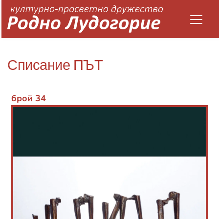
Списание ПЪТ
брой 34