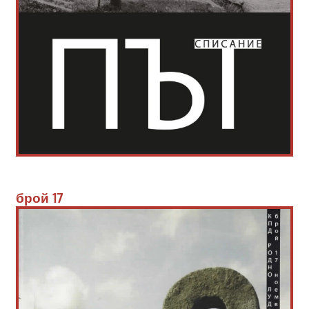
брой 
17