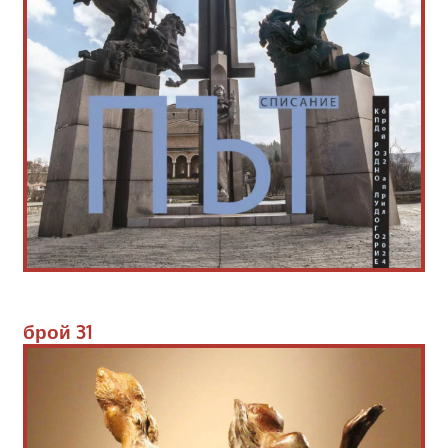
брой
 3
1