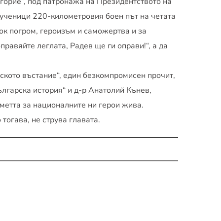
горие“, под патронажа на Президентството на 
 ученици 220-километровия боен път на четата 
ок погром, героизъм и саможертва и за 
равяйте леглата, Радев ще ги оправи!“, а да 
ското въстание“, един безкомпромисен прочит, 
ългарска история“ и д-р Анатолий Кънев,
аметта за националните ни герои жива.
 тогава, не струва главата.