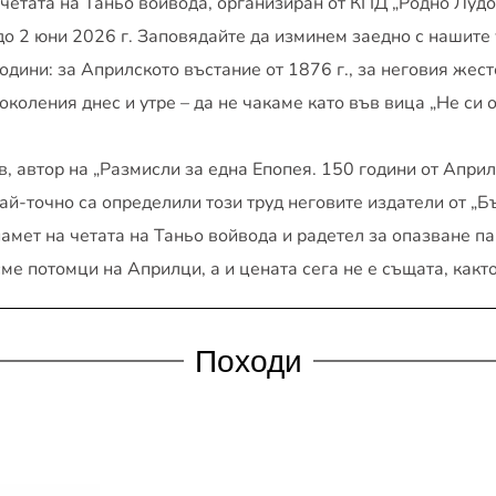
 четата на Таньо войвода, организиран от КПД „Родно Лудо
до 2 юни 2026 г. Заповядайте да изминем заедно с нашите
одини: за Априлското въстание от 1876 г., за неговия жест
оления днес и утре – да не чакаме като във вица „Не си оп
, автор на „Размисли за една Епопея. 150 години от Април
най-точно са определили този труд неговите издатели от „Б
памет на четата на Таньо войвода и радетел за опазване п
сме потомци на Априлци, а и цената сега не е същата, както
Походи