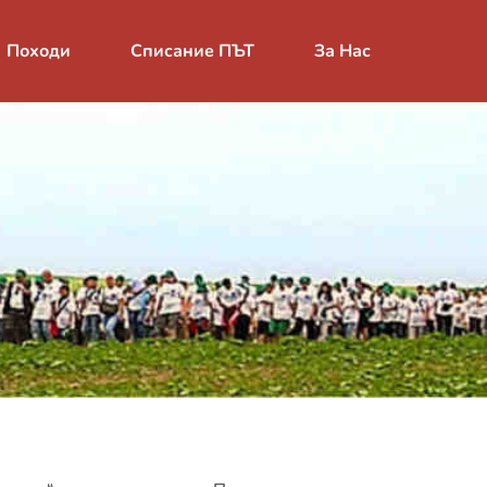
Походи
Списание ПЪТ
За Нас