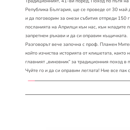
Традиционният, 41-ви поред, Поход по пътя на
Република България, ще се проведе от 30 май 
и да поговорим за онези събития отпреди 150 г
посланията на Априлци към нас, към младите пок
запретнем ръкави и да си оправим къщичката.
Разговорът вече започна с проф. Пламен Митев
който изчиства историята от клишетата, както 
главният „виновник“ за традиционния поход в 
Чуйте го и да си оправим леглата! Ние все пак 