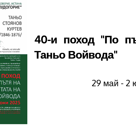
40-и поход "По п
Таньо Войвода"
29 май - 2