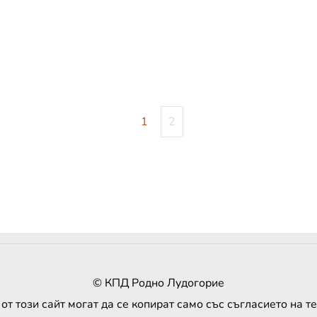
1
2
© КПД Родно Лудогорие
от този сайт могат да се копират само със съгласието на т