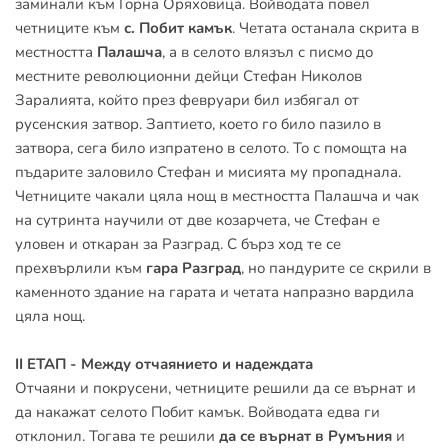
заминали към Горна Оряховица. Войводата повел 
четниците към 
с. Побит камък
. Четата останала скрита в 
местността 
Палашча
, а в селото влязъл с писмо до 
местните революционни дейци Стефан Николов 
Заралията, който през февруари бил избягал от 
русенския затвор. Заптието, което го било пазило в 
затвора, сега било изпратено в селото. То с помощта на 
пъдарите заловило Стефан и мисията му пропаднала. 
Четниците чакали цяла нощ в местността Палашча и чак 
на сутринта научили от две козарчета, че Стефан е 
уловен и откаран за Разград. С бърз ход те се 
прехвърлили към 
гара Разград
, но пандурите се скрили в 
каменното здание на гарата и четата напразно вардила 
цяла нощ.
II ЕТАП - Между отчаянието и надеждата
Отчаяни и покрусени, четниците решили да се върнат и 
да накажат селото Побит камък. Войводата едва ги 
отклонил. Тогава те решили 
да се върнат в Румъния
 и 