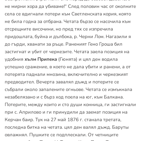
не мирни хора да убиваме!“ След половин час от околните 
села се вдигнали потери към Светленската кория, която 
не била годна за отбрана. Четата бързо се насочила към 
отсрещните височини, но пред тях се изпречила 
придошлата, буйна и дълбока, р. Черни Лом. Нагазили я 
до гърди, хванати за ръце. Раненият Гено Гроша бил 
застигнат и убит от черкезите. Четата заела позиция на 
удобния 
хълм Припека
 (Гюнята) и цял ден водила 
успешно сражение, в което не дала убити и ранени, а от 
потерята паднали мнозина, включително и черкезкият 
предводител. Вечерта завалял дъжд и потерите се 
събрали около запалените огньове. Четата се измъкнала 
незабелязано и с бърз ход поела на юг, към Балкана. 
Потерите, между които и сто души конница, ги застигнали 
при с. Априлово и ги принудили да заемат позиция на 
Керчан баир. Тук на 27 май 1876 г. станала третата, 
последна битка на четата. цял ден валял дъжд. Баруты 
овлажнял. Пушките се подплескали. От четниците 