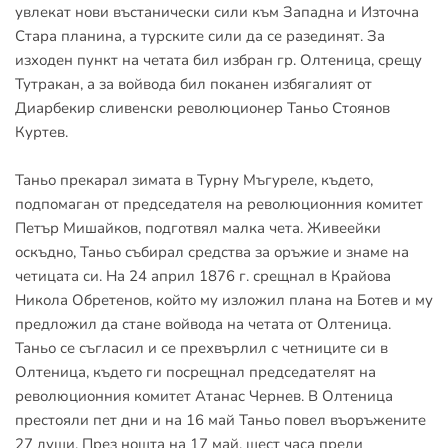
увлекат нови въстанически сили към Западна и Източна 
Стара планина, а турските сили да се разединят. За 
изходен пункт на четата бил избран гр. Олтеница, срещу 
Тутракан, а за войвода бил поканен избягалият от 
Диарбекир сливенски революционер Таньо Стоянов 
Куртев.
Таньо прекарал зимата в Турну Мъгуреле, където, 
подпомаган от председателя на революционния комитет 
Петър Мишайков, подготвял малка чета. Живеейки 
оскъдно, Таньо събирал средства за оръжие и знаме на 
четицата си. На 24 април 1876 г. срещнал в Крайова 
Никола Обретенов, който му изложил плана на Ботев и му 
предложил да стане войвода на четата от Олтеница. 
Таньо се съгласил и се прехвърлил с четниците си в 
Олтеница, където ги посрещнал председателят на 
революционния комитет Атанас Чернев. В Олтеница 
престояли пет дни и на 16 май Таньо повел въоръжените 
27 души. През нощта на 17 май, шест часа преди 