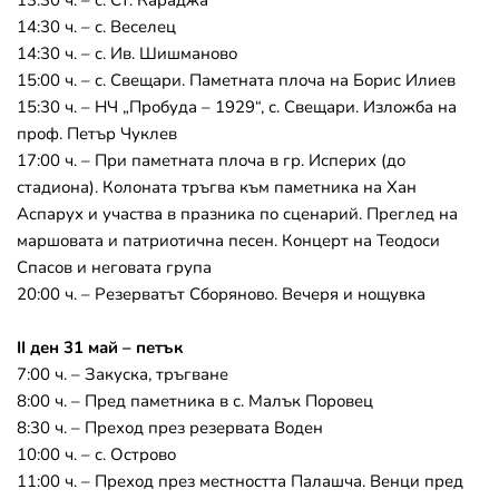
13:30 ч. – с. Ст. Караджа
14:30 ч. – с. Веселец
14:30 ч. – с. Ив. Шишманово
15:00 ч. – с. Свещари. Паметната плоча на Борис Илиев
15:30 ч. – НЧ „Пробуда – 1929“, с. Свещари. Изложба на 
проф. Петър Чуклев
17:00 ч. – При паметната плоча в гр. Исперих (до 
стадиона). Колоната тръгва към паметника на Хан 
Аспарух и участва в празника по сценарий. Преглед на 
маршовата и патриотична песен. Концерт на Теодоси 
Спасов и неговата група
20:00 ч. – Резерватът Сборяново. Вечеря и нощувка
II ден 31 май – петък
7:00 ч. – Закуска, тръгване
8:00 ч. – Пред паметника в с. Малък Поровец
8:30 ч. – Преход през резервата Воден
10:00 ч. – с. Острово
11:00 ч. – Преход през местността Палашча. Венци пред 