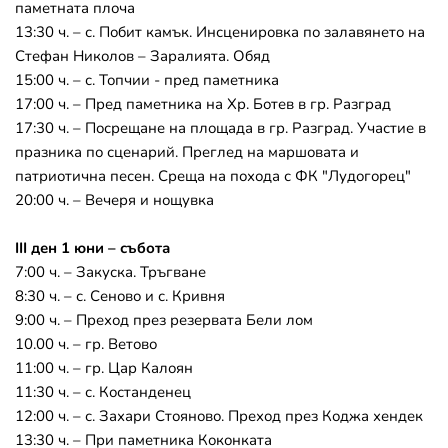
паметната плоча
13:30 ч. – с. Побит камък. Инсценировка по залавянето на 
Стефан Николов – Заралията. Обяд
15:00 ч. – с. Топчии - пред паметника
17:00 ч. – Пред паметника на Хр. Ботев в гр. Разград
17:30 ч. – Посрещане на площада в гр. Разград. Участие в 
празника по сценарий. Преглед на маршовата и 
патриотична песен. Среща на похода с ФК "Лудогорец"
20:00 ч. – Вечеря и нощувка
III ден 1 юни – събота
7:00 ч. – Закуска. Тръгване
8:30 ч. – с. Сеново и с. Кривня
9:00 ч. – Преход през резервата Бели лом
10.00 ч. – гр. Ветово
11:00 ч. – гр. Цар Калоян
11:30 ч. – с. Костанденец
12:00 ч. – с. Захари Стояново. Преход през Коджа хендек
13:30 ч. – При паметника Коконката