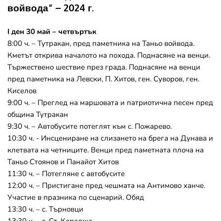
войвода” – 2024 г.
I ден 30 май – четвъртък
8:00 ч. – Тутракан, пред паметника на Таньо войвода. 
Кметът открива началото на похода. Поднасяне на венци. 
Тържествено шествие през града. Поднасяне на венци 
пред паметника на Левски, П. Хитов, ген. Суворов, ген. 
Киселов
9:00 ч. – Преглед на маршовата и патриотична песен пред 
община Тутракан
9:30 ч. – Автобусите потеглят към с. Пожарево.
10:30 ч. - Инсцениране на слизането на брега на Дунава и 
клетвата на четниците. Венци пред паметната плоча на 
Таньо Стоянов и Панайот Хитов
11:30 ч. – Потегляне с автобусите
12:00 ч. – Пристигане пред чешмата на Антимово ханче. 
Участие в празника по сценарий. Обяд
13:30 ч. – с. Търновци