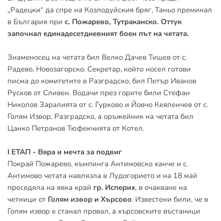
„Радецки“ да спре на Козлодуйския бряг, Таньо преминал 
в България при 
с. Пожарево, Тутраканско. Оттук 
започнал единадесетдневният боен път на четата.
Знаменосец на четата бил Велко Дачев Тишев от с. 
Радево, Новозагорско. Секретар, който носел готови 
писма до комитетите в Разградско, бил Петър Иванов 
Русков от Сливен. Водачи през горите били Стефан 
Николов Заралията от с. Гурково и Йовчо Кеяпенчев от с. 
Голям Извор, Разградско, а оръжейник на четата бил 
Цанко Петранов Тюфекчията от Котел.
I ЕТАП - Вяра и мечта за подвиг
Покрай Пожарево, къмпинга Антимовско ханче и с. 
Антимово четата навлязла в Лудогорието и на 18 май 
преседяла на явка край 
гр. Исперих
, в очакване на 
четници от 
Голям извор и Хърсово
. Известени били, че в 
Голям извор е станал провал, а хърсовските въстаници 