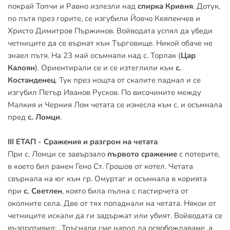
покрай Топчи и Равно излезли над 
спирка Кривня
. Дотук, 
по пътя през горите, се изгубили Йовчо Кеяпенчев и 
Христо Димитров Пържинов. Войводата успял да убеди 
четниците да се върнат към Търговище. Никой обаче не 
знаел пътя. На 23 май осъмнали над с. Торлак (
Цар 
Калоян
). Ориентирали се и се изтеглили към 
с. 
Костанденец
. Тук през нощта от скалите паднал и се 
изгубил Петър Иванов Русков. По височините между 
Малкия и Черния Лом четата се изнесла към с. и осъмнала 
пред
 с. Ломци
.
III ЕТАП - Сражения и разгром на четата
При с. Ломци се завързало 
първото сражение
 с потерите, 
в което бил ранен Гено Ст. Грошов от котел. Четата 
свърнала на юг към гр. Омуртаг и осъмнала в корията 
при 
с. Светлен
, която била пълна с пастирчета от 
околните села. Две от тях попаднали на четата. Някои от 
четниците искали да ги задържат или убият. Войводата се 
възпротивил: „Тръгнали сме народ да освобождаваме, а 