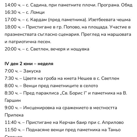
14:00 ч. – с. Садина, при паметните плочи. Програма. Обяд
16:30 ч. – с. Ломци
17:00 ч. – с. Кардам (пред паметника). Изетбеевата чешма
18:00 ч. – Пристигане в гр. Попово, на площада. Участие в 
празненствата съгласно сценария. Преглед на маршовата 
и патриотична песен.
20:00 ч. – с. Светлен, вечеря и нощувка
IV ден 2 юни – неделя
7:00 ч. – Закуска
7:30 ч. – Цветя на гроба на кмета Нешев в с. Светлен
8:00 ч. – Венци пред паметниците в селото
8:30 ч. – Пред параклиса „Св. Борис I” и паметника на В. 
Гаршин
9:00 ч. – Инсценировка на сражението в местността 
Припека
11:40 ч. – Пристигане на Керчан баир при с. Априлово
11:50 ч. – Поднасяне венци пред паметника на Таньо 