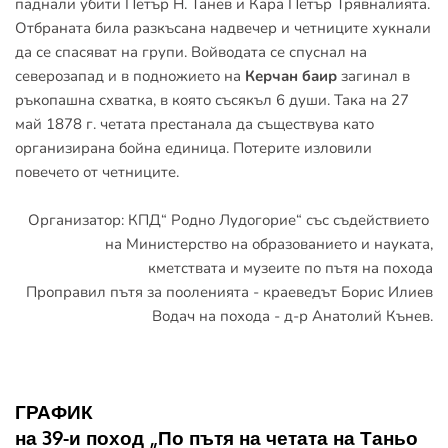
паднали убити Петър Н. Танев и Кара Петър Трявналията. 
Отбраната била разкъсана надвечер и четниците хукнали 
да се спасяват на групи. Войводата се спуснал на 
северозапад и в подножието на 
Керчан баир
 загинал в 
ръкопашна схватка, в която съсякъл 6 души. Така на 27 
май 1878 г. четата престанала да съществува като 
организирана бойна единица. Потерите изловили 
повечето от четниците.
Организатор: КПД“ Родно Лудогорие“ със съдействието 
на Министерство на образованието и науката,
кметствата и музеите по пътя на похода
Проправил пътя за пооленията - краеведът Борис Илиев
Водач на похода - д-р Анатолий Кънев.
ГРАФИК
на 39-и поход „По пътя на четата на Таньо 